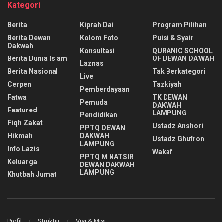
Kategori
Berita
Kiprah Dai
Program Pilihan
Berita Dewan
Kolom Foto
Puisi & Syair
Dakwah
Konsultasi
QURANIC SCHOOL
Berita Dunia Islam
OF DEWAN DA'WAH
Laznas
Berita Nasional
Tak Berkategori
Live
Cerpen
Tazkiyah
Pemberdayaan
Fatwa
TK DEWAN
Pemuda
DAKWAH
Featured
LAMPUNG
Pendidikan
Fiqh Zakat
Ustadz Anshori
PPTQ DEWAN
Hikmah
DAKWAH
Ustadz Ghufron
LAMPUNG
Info Lazis
Wakaf
PPTQ M NATSIR
Keluarga
DEWAN DAKWAH
LAMPUNG
Khutbah Jumat
Profil
Struktur
Visi & Misi