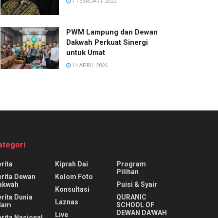
1 FEBRUARY 2022
PWM Lampung dan Dewan
Dakwah Perkuat Sinergi
untuk Umat
14 APRIL 2026
ategori
rita
Kiprah Dai
Program
Pilihan
erita Dewan
Kolom Foto
akwah
Puisi & Syair
Konsultasi
rita Dunia
QURANIC
Laznas
slam
SCHOOL OF
DEWAN DA'WAH
Live
rita Nasional