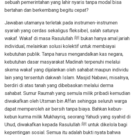
sebuah pemerintahan yang lahir nyaris tanpa modal bisa
bertahan dan berkembang begitu cepat?
Jawaban utamanya terletak pada instrumen-instrumen
syariah yang cerdas sekaligus fleksibel, salah satunya
wakaf. Wakaf di masa Rasulullah ﷺ bukan hanya amal jariah
individual, melainkan solusi kolektif untuk membiayai
kebutuhan publik. Tanpa harus mengandalkan kas negara,
kebutuhan dasar masyarakat Madinah terpenuhi melalui
skema wakaf yang dijalankan oleh sahabat maupun individu
lain yang tersentuh dakwah Islam. Masjid Nabawi, misalnya,
berdiri di atas tanah yang dibebaskan melalui derma
sahabat. Sumur Raumah yang semula milik pribadi kemudian
diwakafkan oleh Utsman bin Affan sehingga seluruh warga
dapat memperoleh air bersih tanpa biaya. Bahkan kebun-
kebun kurma milik Mukhayriq, seorang Yahudi yang syahid di
Uhud, diwakafkan kepada Rasulullah ﷺ untuk dikelola bagi
kepentingan sosial. Semua itu adalah bukti nyata bahwa