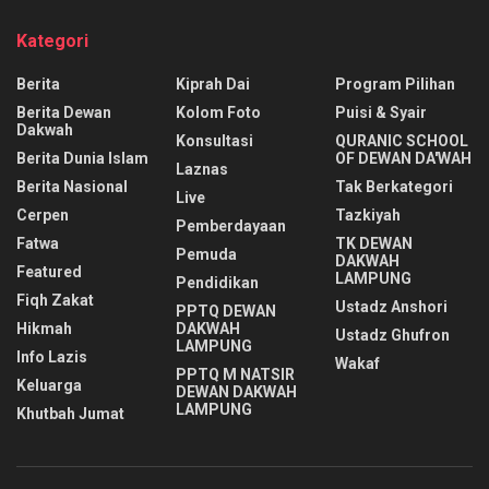
Kategori
Berita
Kiprah Dai
Program Pilihan
Berita Dewan
Kolom Foto
Puisi & Syair
Dakwah
Konsultasi
QURANIC SCHOOL
Berita Dunia Islam
OF DEWAN DA'WAH
Laznas
Berita Nasional
Tak Berkategori
Live
Cerpen
Tazkiyah
Pemberdayaan
Fatwa
TK DEWAN
Pemuda
DAKWAH
Featured
LAMPUNG
Pendidikan
Fiqh Zakat
Ustadz Anshori
PPTQ DEWAN
Hikmah
DAKWAH
Ustadz Ghufron
LAMPUNG
Info Lazis
Wakaf
PPTQ M NATSIR
Keluarga
DEWAN DAKWAH
LAMPUNG
Khutbah Jumat