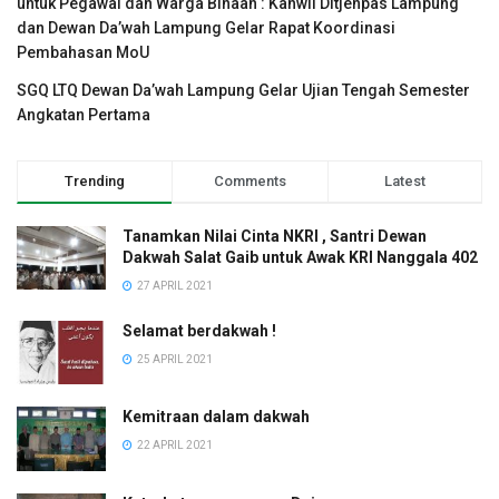
untuk Pegawai dan Warga Binaan : Kanwil Ditjenpas Lampung
dan Dewan Da’wah Lampung Gelar Rapat Koordinasi
Pembahasan MoU
SGQ LTQ Dewan Da’wah Lampung Gelar Ujian Tengah Semester
Angkatan Pertama
Trending
Comments
Latest
Tanamkan Nilai Cinta NKRI , Santri Dewan
Dakwah Salat Gaib untuk Awak KRI Nanggala 402
27 APRIL 2021
Selamat berdakwah !
25 APRIL 2021
Kemitraan dalam dakwah
22 APRIL 2021