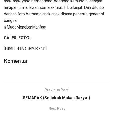
anak anak yang berbondong-bondong kemusola, dengan
harapan tim relawan semarak masih berlanjut. Dan ditutup
dengan foto bersama anak anak disana penerus generasi
bangsa
#MudaMenebarManfaat
GALERI FOTO :
[FinalTilesGallery id=”3″]
Komentar
Previous Post
SEMARAK (Sedekah Makan Rakyat)
Next Post