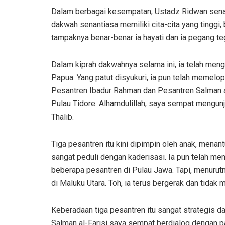
Dalam berbagai kesempatan, Ustadz Ridwan sena
dakwah senantiasa memiliki cita-cita yang tinggi,
tampaknya benar-benar ia hayati dan ia pegang te
Dalam kiprah dakwahnya selama ini, ia telah men
Papua. Yang patut disyukuri, ia pun telah memelop
Pesantren Ibadur Rahman dan Pesantren Salman al-
Pulau Tidore. Alhamdulillah, saya sempat mengunj
Thalib.
Tiga pesantren itu kini dipimpin oleh anak, mena
sangat peduli dengan kaderisasi. Ia pun telah men
beberapa pesantren di Pulau Jawa. Tapi, menurutn
di Maluku Utara. Toh, ia terus bergerak dan tidak 
Keberadaan tiga pesantren itu sangat strategis 
Salman al-Farisi saya sempat berdialog dengan pa