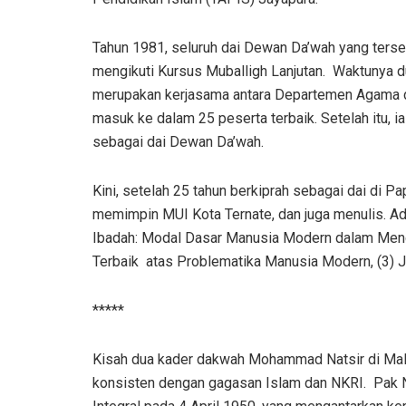
Tahun 1981, seluruh dai Dewan Da’wah yang terseb
mengikuti Kursus Muballigh Lanjutan. Waktunya du
merupakan kerjasama antara Departemen Agama da
masuk ke dalam 25 peserta terbaik. Setelah itu, 
sebagai dai Dewan Da’wah.
Kini, setelah 25 tahun berkiprah sebagai dai di 
memimpin MUI Kota Ternate, dan juga menulis. Ada 
Ibadah: Modal Dasar Manusia Modern dalam Meng
Terbaik atas Problematika Manusia Modern, (3) 
*****
Kisah dua kader dakwah Mohammad Natsir di Malu
konsisten dengan gagasan Islam dan NKRI. Pak N