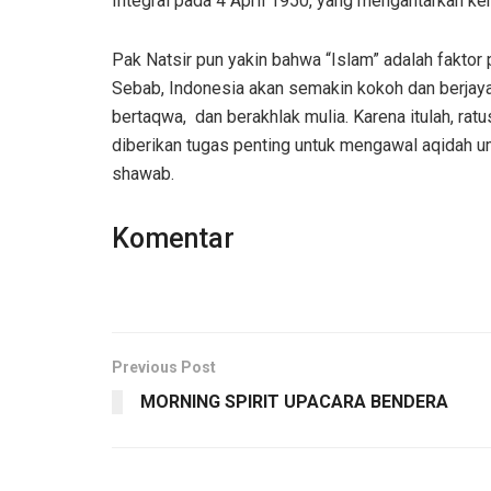
Integral pada 4 April 1950, yang mengantarkan k
Pak Natsir pun yakin bahwa “Islam” adalah fakto
Sebab, Indonesia akan semakin kokoh dan berjay
bertaqwa, dan berakhlak mulia. Karena itulah, ratu
diberikan tugas penting untuk mengawal aqidah u
shawab.
Komentar
Previous Post
MORNING SPIRIT UPACARA BENDERA