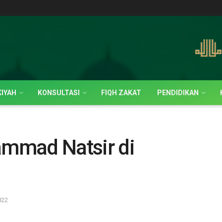
IYAH
KONSULTASI
FIQH ZAKAT
PENDIDIKAN
mmad Natsir di
022