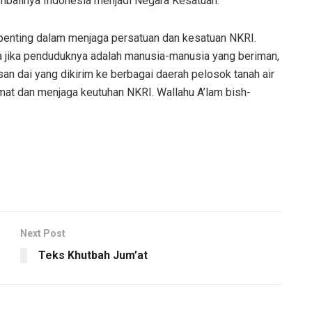
embalinya Indonesia menjadi Negara Kesatuan.
r penting dalam menjaga persatuan dan kesatuan NKRI.
a jika penduduknya adalah manusia-manusia yang beriman,
san dai yang dikirim ke berbagai daerah pelosok tanah air
mat dan menjaga keutuhan NKRI. Wallahu A’lam bish-
Next Post
Teks Khutbah Jum’at