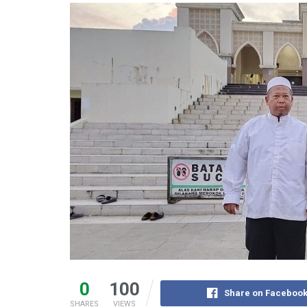
0
100
Share on Faceboo
SHARES
VIEWS