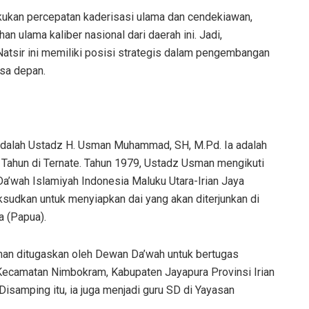
kukan percepatan kaderisasi ulama dan cendekiawan,
n ulama kaliber nasional dari daerah ini. Jadi,
tsir ini memiliki posisi strategis dalam pengembangan
sa depan.
i adalah Ustadz H. Usman Muhammad, SH, M.Pd. Ia adalah
6 Tahun di Ternate. Tahun 1979, Ustadz Usman mengikuti
a’wah Islamiyah Indonesia Maluku Utara-Irian Jaya
aksudkan untuk menyiapkan dai yang akan diterjunkan di
a (Papua).
an ditugaskan oleh Dewan Da’wah untuk bertugas
 Kecamatan Nimbokram, Kabupaten Jayapura Provinsi Irian
 Disamping itu, ia juga menjadi guru SD di Yayasan