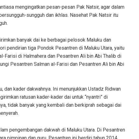
ntiasa mengingatkan pesan-pesan Pak Natsir, agar dalam
 bersungguh-sungguh dan ikhlas. Nasehat Pak Natsir itu
guh.
girimkan banyak dai ke berbagai pelosok Maluku dan
ori pendirian tiga Pondok Pesantren di Maluku Utara, yaitu
Farisi di Halmahera dan Pesantren Ali bin Abi Thalib di
ungi Pesantren Salman al-Farisi dan Pesantren Ali bin Abi
ntu, dan kader dakwahnya. Ini menunjukkan Ustadz Ridwan
girimkan ratusan kader-kader dai untuk “nyantri” di
ya, tidak banyak yang kembali dan berkiprah sebagai dai
menyerah.
dalam pengembangan dakwah di Maluku Utara. Di Pesantren
ra pimpinan dan guru. Pesantren ini berdiri tahun 2014