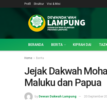
Profil
Struktur
Visi & Misi
BERANDA
BERITA
KIPRAH DAI
TAZK
Home
Berita
Jejak Dakwah Moha
Maluku dan Papua
by
Dewan Dakwah Lampung
20 September 2