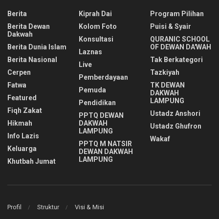
Berita
Kiprah Dai
Program Pilihan
Berita Dewan
Kolom Foto
Puisi & Syair
Dakwah
Konsultasi
QURANIC SCHOOL
Berita Dunia Islam
OF DEWAN DA'WAH
Laznas
Berita Nasional
Tak Berkategori
Live
Cerpen
Tazkiyah
Pemberdayaan
Fatwa
TK DEWAN
Pemuda
DAKWAH
Featured
LAMPUNG
Pendidikan
Fiqh Zakat
Ustadz Anshori
PPTQ DEWAN
Hikmah
DAKWAH
Ustadz Ghufron
LAMPUNG
Info Lazis
Wakaf
PPTQ M NATSIR
Keluarga
DEWAN DAKWAH
LAMPUNG
Khutbah Jumat
Profil
Struktur
Visi & Misi