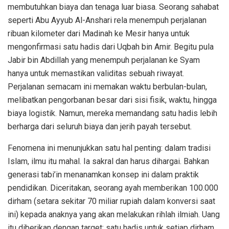
membutuhkan biaya dan tenaga luar biasa. Seorang sahabat
seperti Abu Ayyub Al-Anshari rela menempuh perjalanan
ribuan kilometer dari Madinah ke Mesir hanya untuk
mengonfirmasi satu hadis dari Uqbah bin Amir. Begitu pula
Jabir bin Abdillah yang menempuh perjalanan ke Syam
hanya untuk memastikan validitas sebuah riwayat.
Perjalanan semacam ini memakan waktu berbulan-bulan,
melibatkan pengorbanan besar dari sisi fisik, waktu, hingga
biaya logistik. Namun, mereka memandang satu hadis lebih
berharga dari seluruh biaya dan jerih payah tersebut.
Fenomena ini menunjukkan satu hal penting: dalam tradisi
Islam, ilmu itu mahal. Ia sakral dan harus dihargai. Bahkan
generasi tabi’in menanamkan konsep ini dalam praktik
pendidikan. Diceritakan, seorang ayah memberikan 100.000
dirham (setara sekitar 70 miliar rupiah dalam konversi saat
ini) kepada anaknya yang akan melakukan rihlah ilmiah. Uang
itu diberikan dengan target: satu hadis untuk setiap dirham.