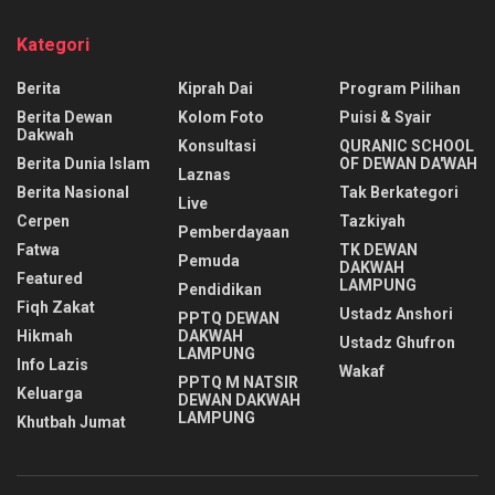
Kategori
Berita
Kiprah Dai
Program Pilihan
Berita Dewan
Kolom Foto
Puisi & Syair
Dakwah
Konsultasi
QURANIC SCHOOL
Berita Dunia Islam
OF DEWAN DA'WAH
Laznas
Berita Nasional
Tak Berkategori
Live
Cerpen
Tazkiyah
Pemberdayaan
Fatwa
TK DEWAN
Pemuda
DAKWAH
Featured
LAMPUNG
Pendidikan
Fiqh Zakat
Ustadz Anshori
PPTQ DEWAN
Hikmah
DAKWAH
Ustadz Ghufron
LAMPUNG
Info Lazis
Wakaf
PPTQ M NATSIR
Keluarga
DEWAN DAKWAH
LAMPUNG
Khutbah Jumat