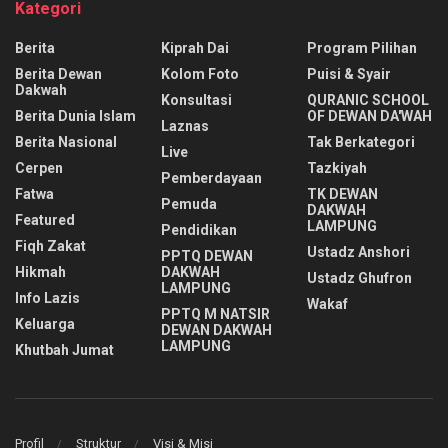
Kategori
Berita
Kiprah Dai
Program Pilihan
Berita Dewan
Kolom Foto
Puisi & Syair
Dakwah
Konsultasi
QURANIC SCHOOL
Berita Dunia Islam
OF DEWAN DA'WAH
Laznas
Berita Nasional
Tak Berkategori
Live
Cerpen
Tazkiyah
Pemberdayaan
Fatwa
TK DEWAN
Pemuda
DAKWAH
Featured
LAMPUNG
Pendidikan
Fiqh Zakat
Ustadz Anshori
PPTQ DEWAN
Hikmah
DAKWAH
Ustadz Ghufron
LAMPUNG
Info Lazis
Wakaf
PPTQ M NATSIR
Keluarga
DEWAN DAKWAH
LAMPUNG
Khutbah Jumat
Profil
Struktur
Visi & Misi